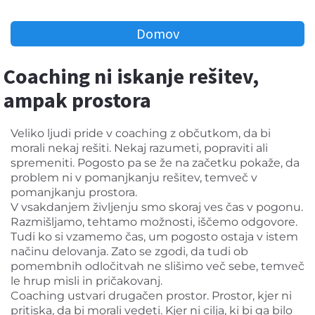
Domov
Coaching ni iskanje rešitev,
ampak prostora
Veliko ljudi pride v coaching z občutkom, da bi
morali nekaj rešiti. Nekaj razumeti, popraviti ali
spremeniti. Pogosto pa se že na začetku pokaže, da
problem ni v pomanjkanju rešitev, temveč v
pomanjkanju prostora.
V vsakdanjem življenju smo skoraj ves čas v pogonu.
Razmišljamo, tehtamo možnosti, iščemo odgovore.
Tudi ko si vzamemo čas, um pogosto ostaja v istem
načinu delovanja. Zato se zgodi, da tudi ob
pomembnih odločitvah ne slišimo več sebe, temveč
le hrup misli in pričakovanj.
Coaching ustvari drugačen prostor. Prostor, kjer ni
pritiska, da bi morali vedeti. Kjer ni cilja, ki bi ga bilo