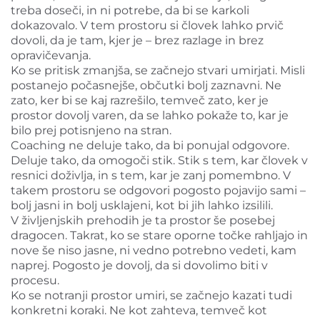
treba doseči, in ni potrebe, da bi se karkoli
dokazovalo. V tem prostoru si človek lahko prvič
dovoli, da je tam, kjer je – brez razlage in brez
opravičevanja.
Ko se pritisk zmanjša, se začnejo stvari umirjati. Misli
postanejo počasnejše, občutki bolj zaznavni. Ne
zato, ker bi se kaj razrešilo, temveč zato, ker je
prostor dovolj varen, da se lahko pokaže to, kar je
bilo prej potisnjeno na stran.
Coaching ne deluje tako, da bi ponujal odgovore.
Deluje tako, da omogoči stik. Stik s tem, kar človek v
resnici doživlja, in s tem, kar je zanj pomembno. V
takem prostoru se odgovori pogosto pojavijo sami –
bolj jasni in bolj usklajeni, kot bi jih lahko izsilili.
V življenjskih prehodih je ta prostor še posebej
dragocen. Takrat, ko se stare oporne točke rahljajo in
nove še niso jasne, ni vedno potrebno vedeti, kam
naprej. Pogosto je dovolj, da si dovolimo biti v
procesu.
Ko se notranji prostor umiri, se začnejo kazati tudi
konkretni koraki. Ne kot zahteva, temveč kot