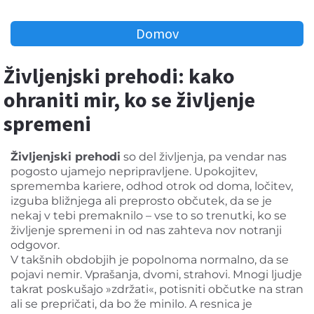
Domov
Življenjski prehodi: kako
ohraniti mir, ko se življenje
spremeni
Življenjski prehodi
so del življenja, pa vendar nas
pogosto ujamejo nepripravljene. Upokojitev,
sprememba kariere, odhod otrok od doma, ločitev,
izguba bližnjega ali preprosto občutek, da se je
nekaj v tebi premaknilo – vse to so trenutki, ko se
življenje spremeni in od nas zahteva nov notranji
odgovor.
V takšnih obdobjih je popolnoma normalno, da se
pojavi nemir. Vprašanja, dvomi, strahovi. Mnogi ljudje
takrat poskušajo »zdržati«, potisniti občutke na stran
ali se prepričati, da bo že minilo. A resnica je