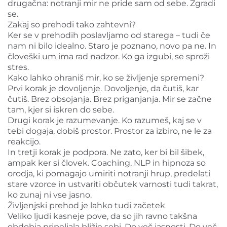
drugačna: notranji mir ne pride sam od sebe. Zgradi
se.
Zakaj so prehodi tako zahtevni?
Ker se v prehodih poslavljamo od starega – tudi če
nam ni bilo idealno. Staro je poznano, novo pa ne. In
človeški um ima rad nadzor. Ko ga izgubi, se sproži
stres.
Kako lahko ohraniš mir, ko se življenje spremeni?
Prvi korak je dovoljenje. Dovoljenje, da čutiš, kar
čutiš. Brez obsojanja. Brez priganjanja. Mir se začne
tam, kjer si iskren do sebe.
Drugi korak je razumevanje. Ko razumeš, kaj se v
tebi dogaja, dobiš prostor. Prostor za izbiro, ne le za
reakcijo.
In tretji korak je podpora. Ne zato, ker bi bil šibek,
ampak ker si človek. Coaching, NLP in hipnoza so
orodja, ki pomagajo umiriti notranji hrup, predelati
stare vzorce in ustvariti občutek varnosti tudi takrat,
ko zunaj ni vse jasno.
Življenjski prehod je lahko tudi začetek
Veliko ljudi kasneje pove, da so jih ravno takšna
obdobja pripeljala bližje sebi. Do več jasnosti. Do več