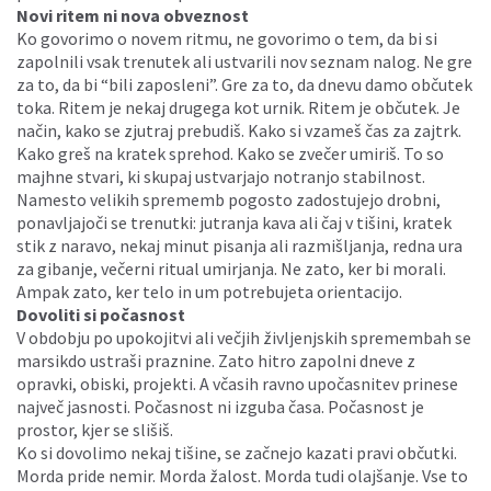
Novi ritem ni nova obveznost
Ko govorimo o novem ritmu, ne govorimo o tem, da bi si
zapolnili vsak trenutek ali ustvarili nov seznam nalog. Ne gre
za to, da bi “bili zaposleni”. Gre za to, da dnevu damo občutek
toka. Ritem je nekaj drugega kot urnik. Ritem je občutek. Je
način, kako se zjutraj prebudiš. Kako si vzameš čas za zajtrk.
Kako greš na kratek sprehod. Kako se zvečer umiriš. To so
majhne stvari, ki skupaj ustvarjajo notranjo stabilnost.
Namesto velikih sprememb pogosto zadostujejo drobni,
ponavljajoči se trenutki: jutranja kava ali čaj v tišini, kratek
stik z naravo, nekaj minut pisanja ali razmišljanja, redna ura
za gibanje, večerni ritual umirjanja. Ne zato, ker bi morali.
Ampak zato, ker telo in um potrebujeta orientacijo.
Dovoliti si počasnost
V obdobju po upokojitvi ali večjih življenjskih spremembah se
marsikdo ustraši praznine. Zato hitro zapolni dneve z
opravki, obiski, projekti. A včasih ravno upočasnitev prinese
največ jasnosti. Počasnost ni izguba časa. Počasnost je
prostor, kjer se slišiš.
Ko si dovolimo nekaj tišine, se začnejo kazati pravi občutki.
Morda pride nemir. Morda žalost. Morda tudi olajšanje. Vse to