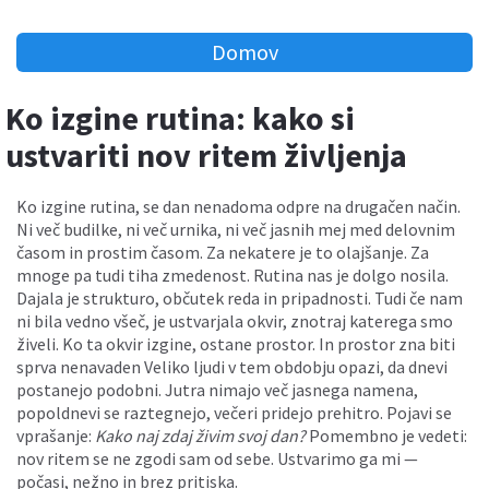
Domov
Ko izgine rutina: kako si
ustvariti nov ritem življenja
Ko izgine rutina, se dan nenadoma odpre na drugačen način.
Ni več budilke, ni več urnika, ni več jasnih mej med delovnim
časom in prostim časom. Za nekatere je to olajšanje. Za
mnoge pa tudi tiha zmedenost. Rutina nas je dolgo nosila.
Dajala je strukturo, občutek reda in pripadnosti. Tudi če nam
ni bila vedno všeč, je ustvarjala okvir, znotraj katerega smo
živeli. Ko ta okvir izgine, ostane prostor. In prostor zna biti
sprva nenavaden Veliko ljudi v tem obdobju opazi, da dnevi
postanejo podobni. Jutra nimajo več jasnega namena,
popoldnevi se raztegnejo, večeri pridejo prehitro. Pojavi se
vprašanje:
Kako naj zdaj živim svoj dan?
Pomembno je vedeti:
nov ritem se ne zgodi sam od sebe. Ustvarimo ga mi —
počasi, nežno in brez pritiska.