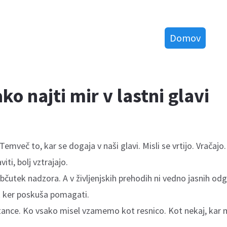
Domov
ko najti mir v lastni glavi
Temveč to, kar se dogaja v naši glavi. Misli se vrtijo. Vračajo. 
iti, bolj vztrajajo.
občutek nadzora. A v življenjskih prehodih ni vedno jasnih o
ak ker poskuša pomagati.
nce. Ko vsako misel vzamemo kot resnico. Kot nekaj, kar mo