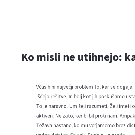
Ko misli ne utihnejo: ka
Včasih ni največji problem to, kar se dogaja. 
Iščejo rešitve. In bolj kot jih poskušamo ustav
To je naravno. Um želi razumeti. Želi imeti 
aktiven. Ne zato, ker bi bil proti nam. Amp
Težava nastane, ko mu verjamemo brez dista
vedno dejstva. So tok. Pridejo. In gredo.