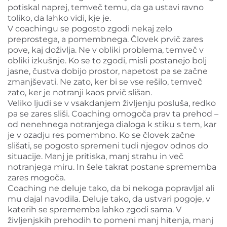
potiskal naprej, temveč temu, da ga ustavi ravno
toliko, da lahko vidi, kje je.
V coachingu se pogosto zgodi nekaj zelo
preprostega, a pomembnega. Človek prvič zares
pove, kaj doživlja. Ne v obliki problema, temveč v
obliki izkušnje. Ko se to zgodi, misli postanejo bolj
jasne, čustva dobijo prostor, napetost pa se začne
zmanjševati. Ne zato, ker bi se vse rešilo, temveč
zato, ker je notranji kaos prvič slišan.
Veliko ljudi se v vsakdanjem življenju posluša, redko
pa se zares sliši. Coaching omogoča prav ta prehod –
od nenehnega notranjega dialoga k stiku s tem, kar
je v ozadju res pomembno. Ko se človek začne
slišati, se pogosto spremeni tudi njegov odnos do
situacije. Manj je pritiska, manj strahu in več
notranjega miru. In šele takrat postane sprememba
zares mogoča.
Coaching ne deluje tako, da bi nekoga popravljal ali
mu dajal navodila. Deluje tako, da ustvari pogoje, v
katerih se sprememba lahko zgodi sama. V
življenjskih prehodih to pomeni manj hitenja, manj