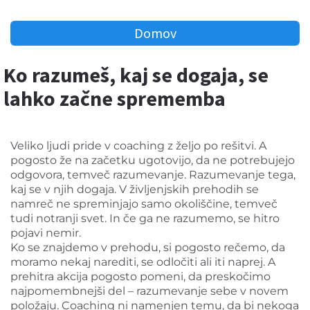
Domov
Ko razumeš, kaj se dogaja, se
lahko začne sprememba
Veliko ljudi pride v coaching z željo po rešitvi. A
pogosto že na začetku ugotovijo, da ne potrebujejo
odgovora, temveč razumevanje. Razumevanje tega,
kaj se v njih dogaja. V življenjskih prehodih se
namreč ne spreminjajo samo okoliščine, temveč
tudi notranji svet. In če ga ne razumemo, se hitro
pojavi nemir.
Ko se znajdemo v prehodu, si pogosto rečemo, da
moramo nekaj narediti, se odločiti ali iti naprej. A
prehitra akcija pogosto pomeni, da preskočimo
najpomembnejši del – razumevanje sebe v novem
položaju. Coaching ni namenjen temu, da bi nekoga