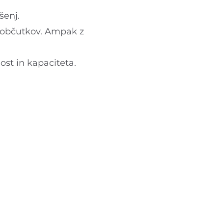
šenj.
h občutkov. Ampak z
st in kapaciteta.