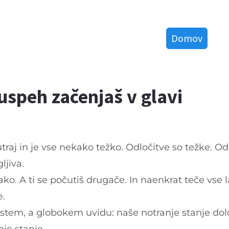
Domov
 uspeh začenjaš v glavi
raj in je vse nekako težko. Odločitve so težke. Odn
ljiva.
ko. A ti se počutiš drugače. In naenkrat teče vse l
e.
stem, a globokem uvidu: naše notranje stanje dol