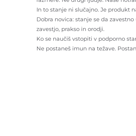
razmere. Ne drugi ljudje. Naše notran
In to stanje ni slučajno. Je produkt n
Dobra novica: stanje se da zavestno 
zavestjo, prakso in orodji.
Ko se naučiš vstopiti v podporno st
Ne postaneš imun na težave. Postane