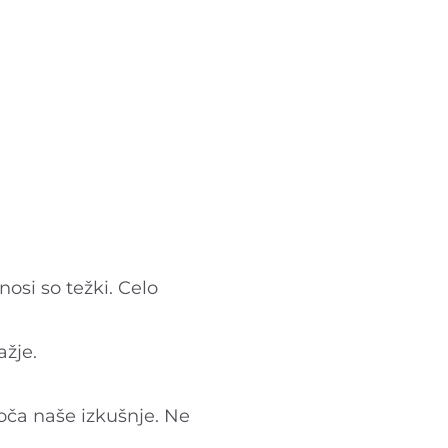
osi so težki. Celo
ažje.
oča naše izkušnje. Ne