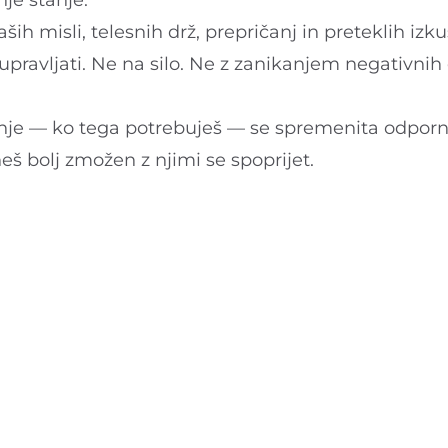
je stanje.
aših misli, telesnih drž, prepričanj in preteklih izku
upravljati. Ne na silo. Ne z zanikanjem negativni
anje — ko tega potrebuješ — se spremenita odporno
š bolj zmožen z njimi se spoprijet.