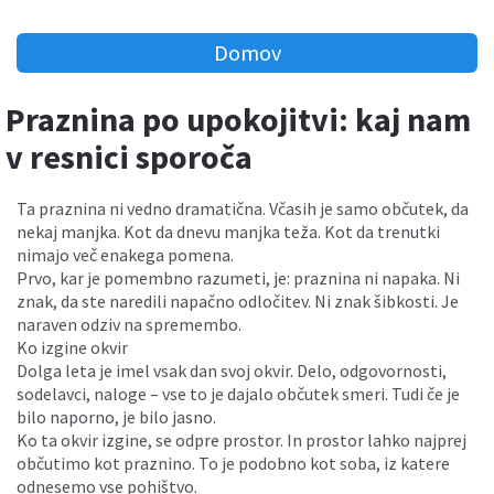
Domov
Praznina po upokojitvi: kaj nam
v resnici sporoča
Ta praznina ni vedno dramatična. Včasih je samo občutek, da
nekaj manjka. Kot da dnevu manjka teža. Kot da trenutki
nimajo več enakega pomena.
Prvo, kar je pomembno razumeti, je: praznina ni napaka. Ni
znak, da ste naredili napačno odločitev. Ni znak šibkosti. Je
naraven odziv na spremembo.
Ko izgine okvir
Dolga leta je imel vsak dan svoj okvir. Delo, odgovornosti,
sodelavci, naloge – vse to je dajalo občutek smeri. Tudi če je
bilo naporno, je bilo jasno.
Ko ta okvir izgine, se odpre prostor. In prostor lahko najprej
občutimo kot praznino. To je podobno kot soba, iz katere
odnesemo vse pohištvo.