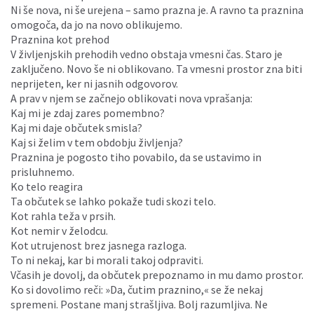
Ni še nova, ni še urejena – samo prazna je. A ravno ta praznina
omogoča, da jo na novo oblikujemo.
Praznina kot prehod
V življenjskih prehodih vedno obstaja vmesni čas. Staro je
zaključeno. Novo še ni oblikovano. Ta vmesni prostor zna biti
neprijeten, ker ni jasnih odgovorov.
A prav v njem se začnejo oblikovati nova vprašanja:
Kaj mi je zdaj zares pomembno?
Kaj mi daje občutek smisla?
Kaj si želim v tem obdobju življenja?
Praznina je pogosto tiho povabilo, da se ustavimo in
prisluhnemo.
Ko telo reagira
Ta občutek se lahko pokaže tudi skozi telo.
Kot rahla teža v prsih.
Kot nemir v želodcu.
Kot utrujenost brez jasnega razloga.
To ni nekaj, kar bi morali takoj odpraviti.
Včasih je dovolj, da občutek prepoznamo in mu damo prostor.
Ko si dovolimo reči: »Da, čutim praznino,« se že nekaj
spremeni. Postane manj strašljiva. Bolj razumljiva. Ne