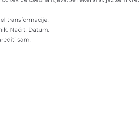
očitev. Je osebna izjava. Je rekel si si: jaz sem vr
el transformacije.
nik. Načrt. Datum.
arediti sam.