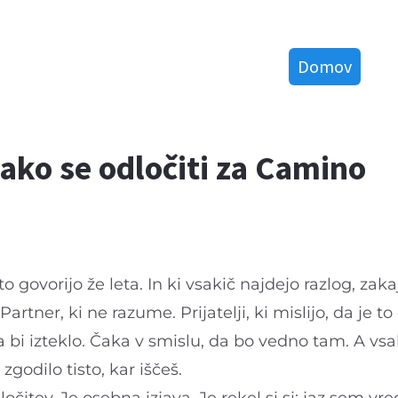
Domov
 kako se odločiti za Camino
o govorijo že leta. In ki vsakič najdejo razlog, zakaj
artner, ki ne razume. Prijatelji, ki mislijo, da je t
 bi izteklo. Čaka v smislu, da bo vedno tam. A vsa
zgodilo tisto, kar iščeš.