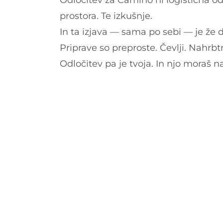
Odločitev za Camino ni logistična odl
prostora. Te izkušnje.
In ta izjava — sama po sebi — je že d
Priprave so preproste. Čevlji. Nahrbt
Odločitev pa je tvoja. In njo moraš n