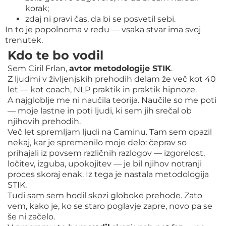
korak;
zdaj ni pravi čas, da bi se posvetil sebi.
In to je popolnoma v redu — vsaka stvar ima svoj
trenutek.
Kdo te bo vodil
Sem Ciril Frlan,
avtor metodologije STIK
.
Z ljudmi v življenjskih prehodih delam že več kot 40
let — kot coach, NLP praktik in praktik hipnoze.
A najgloblje me ni naučila teorija. Naučile so me poti
— moje lastne in poti ljudi, ki sem jih srečal ob
njihovih prehodih.
Več let spremljam ljudi na Caminu. Tam sem opazil
nekaj, kar je spremenilo moje delo: čeprav so
prihajali iz povsem različnih razlogov — izgorelost,
ločitev, izguba, upokojitev — je bil njihov notranji
proces skoraj enak. Iz tega je nastala metodologija
STIK.
Tudi sam sem hodil skozi globoke prehode. Zato
vem, kako je, ko se staro poglavje zapre, novo pa se
še ni začelo.