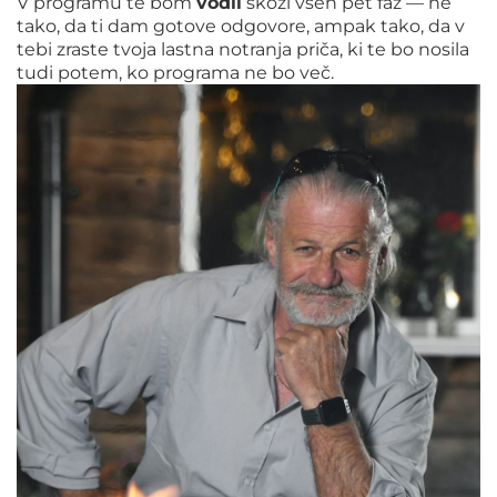
V programu te bom
vodil
skozi vseh pet faz — ne
tako, da ti dam gotove odgovore, ampak tako, da v
tebi zraste tvoja lastna notranja priča, ki te bo nosila
tudi potem, ko programa ne bo več.