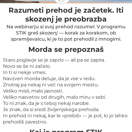
Razumeti prehod je začetek. Iti
skozenj je preobrazba
Na webinarju si svoj prehod
razumel
. V programu
STIK greš
skozenj
— korak za korakom, ob
spremljevalcu, ki je to pot prehodil z mnogimi.
Morda se prepoznaš
Staro poglavje se je zaprlo — ali pa se zapira.
Novo se še ni začelo.
In ti si nekje vmes.
Navzven morda deluje, da je vse v redu.
Znotraj pa nekaj ni več na svojem mestu.
Veliko misli, malo jasnosti.
Veliko nasvetov od drugih, malo miru v sebi.
To ni znak, da je s teboj nekaj narobe.
Je znak, da si sredi življenjskega prehoda.
In prehod ni nekaj, kar le »prebiš« — je pot, ki jo lahko
prehodiš zavestno.