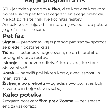
Kaj je program STIK
STIK je voden program
v živo
, ki te korak za korakom
popelje skozi pet faz vsakega življenjskega prehoda.
Ne kot zbirka tehnik. Ne kot hitra rešitev.
Ampak kot zemljevid — in spremljevalec — ob poti, ki
jo greš sam, a ne sam.
Pet faz
Signal
— prepoznaš, kaj ti prehod pravzaprav sporoča,
še preden postane kriza.
Tišina
— ostaneš v negotovosti, ne da bi prehitro
pobegnil v prvo rešitev.
Iskanje
— ponovno odkrivaš, kdo si zdaj, ko stare
oblike ni več.
Korak
— narediš prvi iskren korak, z več jasnosti in
manj strahu.
Življenje po prehodu
— zgradiš novo poglavje, bolj
zavestno in bolj v stiku s seboj.
Kako poteka
Program poteka
v živo prek Zooma
— pet srečanj,
eno za vsako fazo.