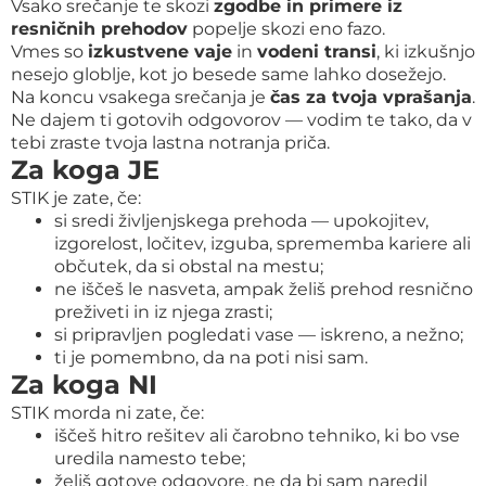
Vsako srečanje te skozi
zgodbe in primere iz
resničnih prehodov
popelje skozi eno fazo.
Vmes so
izkustvene vaje
in
vodeni transi
, ki izkušnjo
nesejo globlje, kot jo besede same lahko dosežejo.
Na koncu vsakega srečanja je
čas za tvoja vprašanja
.
Ne dajem ti gotovih odgovorov — vodim te tako, da v
tebi zraste tvoja lastna notranja priča.
Za koga JE
STIK je zate, če:
si sredi življenjskega prehoda — upokojitev,
izgorelost, ločitev, izguba, sprememba kariere ali
občutek, da si obstal na mestu;
ne iščeš le nasveta, ampak želiš prehod resnično
preživeti in iz njega zrasti;
si pripravljen pogledati vase — iskreno, a nežno;
ti je pomembno, da na poti nisi sam.
Za koga NI
STIK morda ni zate, če:
iščeš hitro rešitev ali čarobno tehniko, ki bo vse
uredila namesto tebe;
želiš gotove odgovore, ne da bi sam naredil