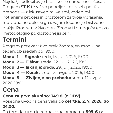
Najdražja odločitev je tista, ko ne naredimo ničesar.
Program STIK te v živo popelje skozi vseh pet faz
prehoda — z izkustvenimi vajami, vodenimi
notranjimi procesi in prostorom za tvoja vprašanja.
Individualno delo, ki ga izvajam ločeno, je bistveno
dražje. Program v živo prek Zooma ti omogoča enako
metodologijo po dostopnejši ceni.
Termini
Program poteka v živo prek Zooma, en modul na
teden, ob sredah ob 19:00.
Modul 1 — Signal:
sreda, 15. julij 2026, 19:00
Modul 2 — Tišina:
sreda, 22. julij 2026, 19:00
Modul 3 — Iskanje:
sreda, 29. julij 2026, 19:00
Modul 4 — Korak:
sreda, 5. avgust 2026, 19:00
Modul 5 — Življenje po prehodu:
sreda, 12. avgust
2026, 19:00
Cena
Cena za prvo skupino: 349 € (z DDV)
Posebna uvodna cena velja do
četrtka, 2. 7. 2026, do
24.00.
Po tem datumu je redna cena programa:
599 € (z