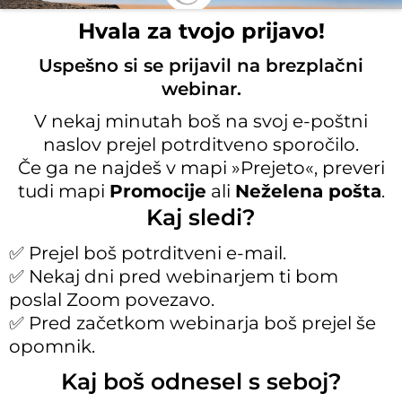
Hvala za tvojo prijavo!
Uspešno si se prijavil na brezplačni
webinar.
V nekaj minutah boš na svoj e-poštni
naslov prejel potrditveno sporočilo.
Če ga ne najdeš v mapi »Prejeto«, preveri
tudi mapi
Promocije
ali
Neželena pošta
.
Kaj sledi?
✅ Prejel boš potrditveni e-mail.
✅ Nekaj dni pred webinarjem ti bom
poslal Zoom povezavo.
✅ Pred začetkom webinarja boš prejel še
opomnik.
Kaj boš odnesel s seboj?